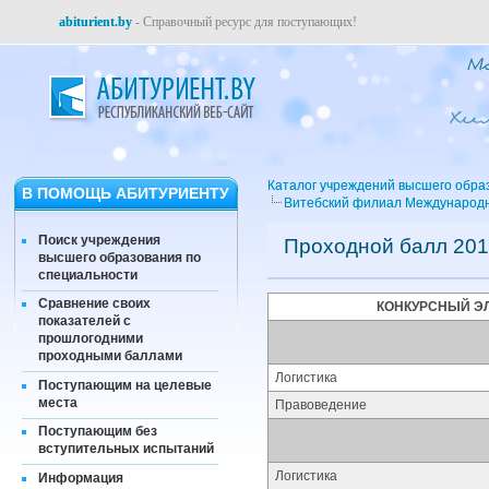
abiturient.by
- Справочный ресурс для поступающих!
Каталог учреждений высшего обра
В ПОМОЩЬ АБИТУРИЕНТУ
Витебский филиал Международн
Поиск учреждения
Проходной балл 201
высшего образования по
специальности
Сравнение своих
КОНКУРСНЫЙ Э
показателей с
прошлогодними
проходными баллами
Логистика
Поступающим на целевые
места
Правоведение
Поступающим без
вступительных испытаний
Логистика
Информация