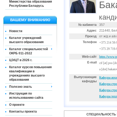
Бак
Министерства образования
Республики Беларусь
канди
ВАШЕМУ ВНИМАНИЮ
№ кабинета
357
Адрес
211440, Бел
Новости
Проезд
от ж/д и а/
Каталог учреждений
Телефон
высшего образования
+375 214 59-
+375 29 719-
Каталог специальностей
ОКРБ 011-2022
Web-сайт
https://www.ps
ЦЭ/ЦТ в 2026 г.
E-mail
cif
[at]
psu [do
Каталог курсов повышения
a [dot] bakato
квалификации в
учреждениях высшего
Выпускающие
Кафедра архи
образования
кафедры
Кафедра стро
Полезно знать
Кафедра стро
Инструкция по
Кафедра тепл
использованию сайта
О проекте
Контакты проекта
СПЕЦИАЛЬНОСТЬ 