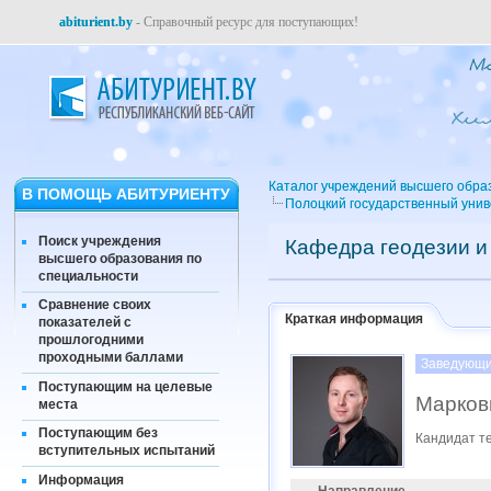
abiturient.by
- Справочный ресурс для поступающих!
Каталог учреждений высшего обра
В ПОМОЩЬ АБИТУРИЕНТУ
Полоцкий государственный уни
Поиск учреждения
Кафедра геодезии 
высшего образования по
специальности
Сравнение своих
Краткая информация
показателей с
прошлогодними
проходными баллами
Заведующи
Поступающим на целевые
Марков
места
Поступающим без
Кандидат т
вступительных испытаний
Информация