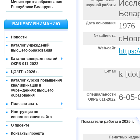
Направление
Иссл
Министерства образования
научной работы
Республики Беларусь
Белар
Дата основания
ВАШЕМУ ВНИМАНИЮ
1976
№ кабинета
г.Нов
Новости
Каталог учреждений
Web-сайт
https:
высшего образования
Каталог специальностей
ОКРБ 011-2022
E-mail
k [dot
ЦЭ/ЦТ в 2026 г.
Каталог курсов повышения
квалификации в
учреждениях высшего
Специальности
6-05-
образования
ОКРБ 011-2022
Полезно знать
Инструкция по
использованию сайта
Показатели работы в 2025 г.
О проекте
Контакты проекта
Печатных издан