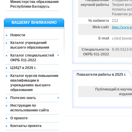
Направление
Создание н
Министерства образования
научной работы
Теория вос
Республики Беларусь
Аспекты ис
Развитие р
№ кабинета
212
ВАШЕМУ ВНИМАНИЮ
Web-сайт
https://www.ps
Новости
E-mail
a [dot] kirien
Каталог учреждений
высшего образования
Специальности
6-05-0113-
ОКРБ 011-2022
Каталог специальностей
ОКРБ 011-2022
ЦЭ/ЦТ в 2026 г.
Показатели работы в 2025 г.
Каталог курсов повышения
квалификации в
учреждениях высшего
Публикаций в научн
образования
издани
Полезно знать
Инструкция по
использованию сайта
О проекте
Контакты проекта