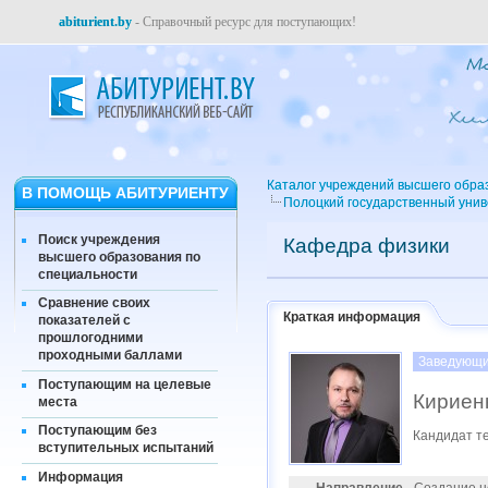
abiturient.by
- Справочный ресурс для поступающих!
Каталог учреждений высшего обра
В ПОМОЩЬ АБИТУРИЕНТУ
Полоцкий государственный уни
Поиск учреждения
Кафедра физики
высшего образования по
специальности
Сравнение своих
Краткая информация
показателей с
прошлогодними
проходными баллами
Заведующи
Поступающим на целевые
Кириен
места
Поступающим без
Кандидат те
вступительных испытаний
Информация