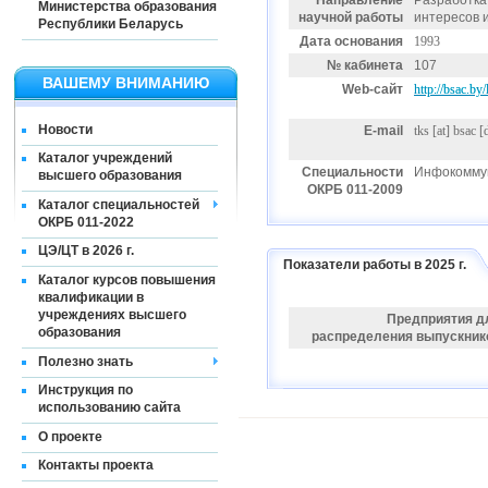
Направление
Разработка
Министерства образования
научной работы
интересов 
Республики Беларусь
Дата основания
1993
№ кабинета
107
ВАШЕМУ ВНИМАНИЮ
Web-сайт
http://bsac.b
Новости
E-mail
tks
[at]
bsac [
Каталог учреждений
Специальности
Инфокоммун
высшего образования
ОКРБ 011-2009
Каталог специальностей
ОКРБ 011-2022
ЦЭ/ЦТ в 2026 г.
Показатели работы в 2025 г.
Каталог курсов повышения
квалификации в
учреждениях высшего
Предприятия д
образования
распределения выпускник
Полезно знать
Инструкция по
использованию сайта
О проекте
Контакты проекта