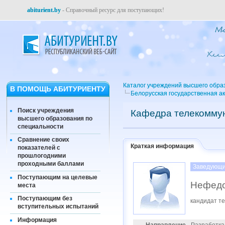
abiturient.by
- Справочный ресурс для поступающих!
Каталог учреждений высшего обра
В ПОМОЩЬ АБИТУРИЕНТУ
Белорусская государственная а
Поиск учреждения
Кафедра телекомму
высшего образования по
специальности
Сравнение своих
Краткая информация
показателей с
прошлогодними
проходными баллами
Заведующи
Поступающим на целевые
Нефедо
места
Поступающим без
кандидат те
вступительных испытаний
Информация