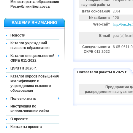
Направление
Разработка
Министерства образования
научной работы
Республики Беларусь
Дата основания
2004
№ кабинета
120
ВАШЕМУ ВНИМАНИЮ
Web-сайт
http://bsac.b
Новости
E-mail
post
[at]
bsac 
Каталог учреждений
Специальности
6-05-0611-
высшего образования
ОКРБ 011-2022
Каталог специальностей
ОКРБ 011-2022
ЦЭ/ЦТ в 2026 г.
Показатели работы в 2025 г.
Каталог курсов повышения
квалификации в
учреждениях высшего
Предприятия д
образования
распределения выпускник
Полезно знать
Инструкция по
использованию сайта
О проекте
Контакты проекта