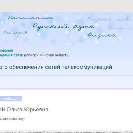
зования
кадемия связи
(Минск и Минская область)
го обеспечения сетей телекоммуникаций
й кафедрой
ей Ольга Юрьевна
хнических наук