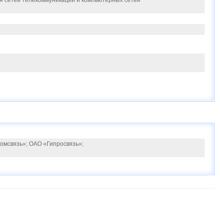
я сетей телекоммуникаций и компьютерных сетей
омсвязь»; ОАО «Гипросвязь»;