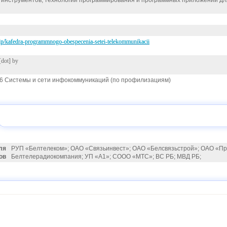
 инструментов, технологий программирования и программных приложений дл
y/lp/kafedra-programmnogo-obespecenia-setei-telekommunikacii
[dot] by
06 Системы и сети инфокоммуникаций (по профилизациям)
ля
РУП «Белтелеком»; ОАО «Связьинвест»; ОАО «Белсвязьстрой»; ОАО «Пр
ов
Белтелерадиокомпания; УП «А1»; СООО «МТС»; ВС РБ; МВД РБ;