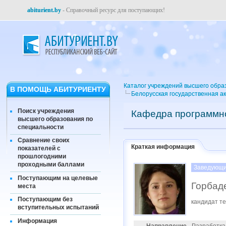
abiturient.by
- Справочный ресурс для поступающих!
Каталог учреждений высшего обра
В ПОМОЩЬ АБИТУРИЕНТУ
Белорусская государственная а
Поиск учреждения
Кафедра программно
высшего образования по
специальности
Сравнение своих
Краткая информация
показателей с
прошлогодними
проходными баллами
Заведующи
Поступающим на целевые
Горбад
места
Поступающим без
кандидат те
вступительных испытаний
Информация