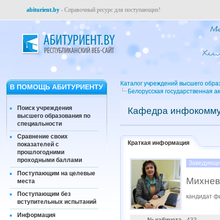
abiturient.by
- Справочный ресурс для поступающих!
Каталог учреждений высшего обра
В ПОМОЩЬ АБИТУРИЕНТУ
Белорусская государственная а
Поиск учреждения
Кафедра инфокомму
высшего образования по
специальности
Сравнение своих
Краткая информация
показателей с
прошлогодними
проходными баллами
Заведующи
Поступающим на целевые
Михнев
места
Поступающим без
кандидат ф
вступительных испытаний
Информация