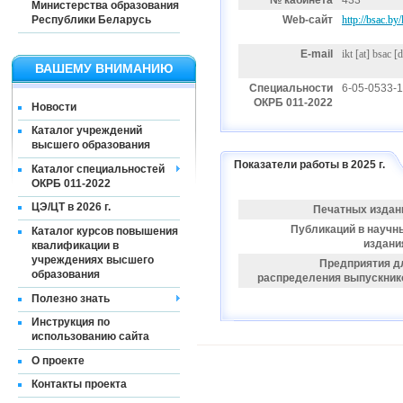
№ кабинета
433
Министерства образования
Республики Беларусь
Web-сайт
http://bsac.b
E-mail
ikt
[at]
bsac [d
ВАШЕМУ ВНИМАНИЮ
Специальности
6-05-0533-
ОКРБ 011-2022
Новости
Каталог учреждений
высшего образования
Показатели работы в 2025 г.
Каталог специальностей
ОКРБ 011-2022
ЦЭ/ЦТ в 2026 г.
Печатных издан
Публикаций в научн
Каталог курсов повышения
издани
квалификации в
учреждениях высшего
Предприятия д
образования
распределения выпускник
Полезно знать
Инструкция по
использованию сайта
О проекте
Контакты проекта