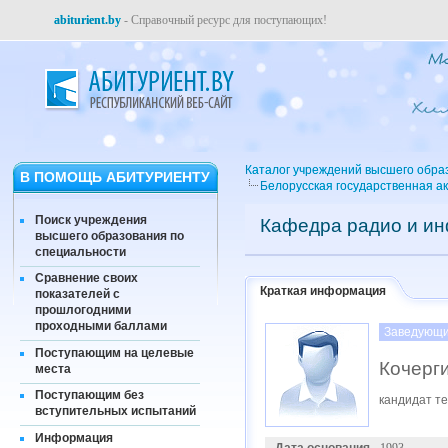
abiturient.by
- Справочный ресурс для поступающих!
Каталог учреждений высшего обра
В ПОМОЩЬ АБИТУРИЕНТУ
Белорусская государственная а
Поиск учреждения
Кафедра радио и и
высшего образования по
специальности
Сравнение своих
Краткая информация
показателей с
прошлогодними
проходными баллами
Заведующи
Поступающим на целевые
Кочерг
места
Поступающим без
кандидат те
вступительных испытаний
Информация