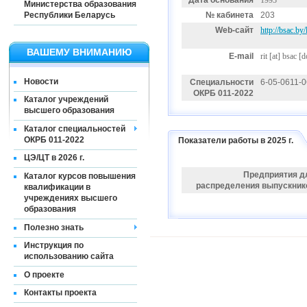
Дата основания
1993
Министерства образования
Республики Беларусь
№ кабинета
203
Web-сайт
http://bsac.by
ВАШЕМУ ВНИМАНИЮ
E-mail
rit
[at]
bsac [d
Новости
Специальности
6-05-0611-
ОКРБ 011-2022
Каталог учреждений
высшего образования
Каталог специальностей
ОКРБ 011-2022
Показатели работы в 2025 г.
ЦЭ/ЦТ в 2026 г.
Предприятия д
Каталог курсов повышения
распределения выпускник
квалификации в
учреждениях высшего
образования
Полезно знать
Инструкция по
использованию сайта
О проекте
Контакты проекта