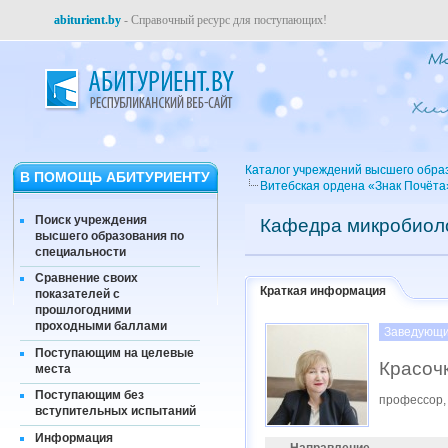
abiturient.by
- Справочный ресурс для поступающих!
Каталог учреждений высшего обра
В ПОМОЩЬ АБИТУРИЕНТУ
Витебская ордена «Знак Почёта
Поиск учреждения
Кафедра микробиоло
высшего образования по
специальности
Сравнение своих
Краткая информация
показателей с
прошлогодними
проходными баллами
Заведующи
Поступающим на целевые
Красоч
места
Поступающим без
профессор,
вступительных испытаний
Информация