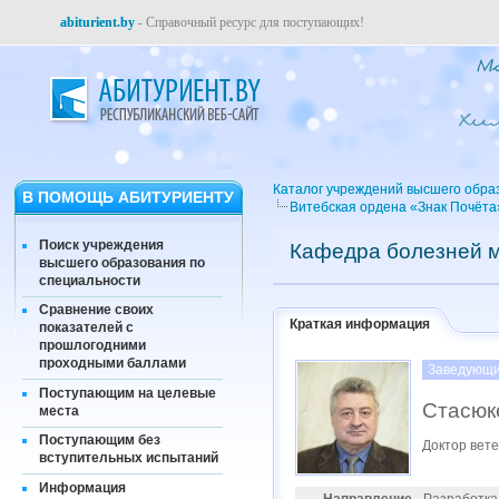
abiturient.by
- Справочный ресурс для поступающих!
Каталог учреждений высшего обра
В ПОМОЩЬ АБИТУРИЕНТУ
Витебская ордена «Знак Почёта
Поиск учреждения
Кафедра болезней м
высшего образования по
специальности
Сравнение своих
Краткая информация
показателей с
прошлогодними
проходными баллами
Заведующи
Поступающим на целевые
Стасюк
места
Поступающим без
Доктор вет
вступительных испытаний
Информация