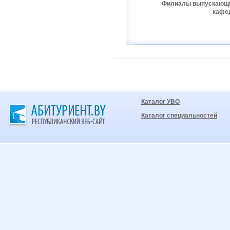
Филиалы выпускающ
кафе
Каталог УВО
Каталог специальностей