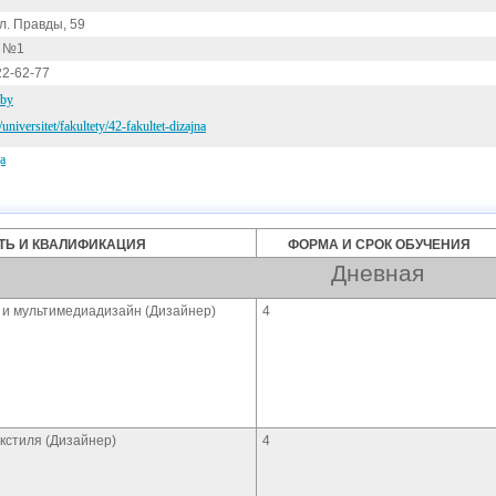
ул. Правды, 59
с №1
22-62-77
.by
/universitet/fakultety/42-fakultet-dizajna
а
Ь И КВАЛИФИКАЦИЯ
ФОРМА И СРОК ОБУЧЕНИЯ
Дневная
 и мультимедиадизайн (Дизайнер)
4
екстиля (Дизайнер)
4