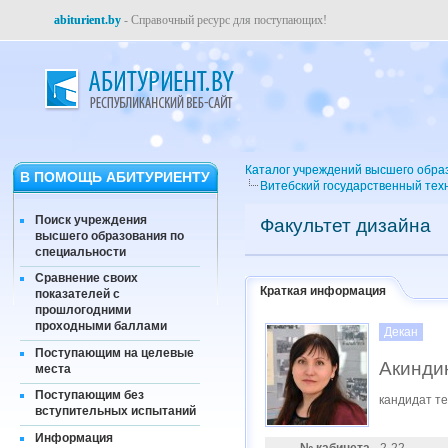
abiturient.by
- Справочный ресурс для поступающих!
Каталог учреждений высшего обра
В ПОМОЩЬ АБИТУРИЕНТУ
Витебский государственный тех
Поиск учреждения
Факультет дизайна
высшего образования по
специальности
Сравнение своих
Краткая информация
показателей с
прошлогодними
проходными баллами
Декан
Поступающим на целевые
Акинди
места
Поступающим без
кандидат те
вступительных испытаний
Информация