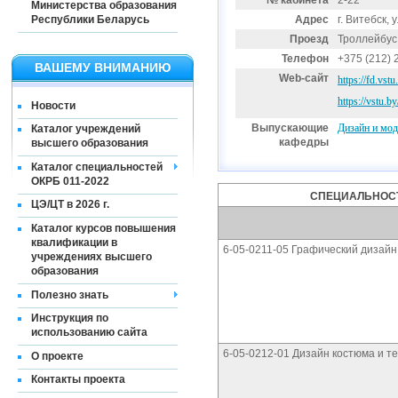
№ кабинета
2-22
Министерства образования
Республики Беларусь
Адрес
г. Витебск, 
Проезд
Троллейбу
Телефон
+375 (212) 
ВАШЕМУ ВНИМАНИЮ
Web-сайт
https://fd.vstu
https://vstu.by
Новости
Выпускающие
Дизайн и мод
Каталог учреждений
кафедры
высшего образования
Каталог специальностей
ОКРБ 011-2022
СПЕЦИАЛЬНОСТ
ЦЭ/ЦТ в 2026 г.
Каталог курсов повышения
квалификации в
6-05-0211-05 Графический дизайн
учреждениях высшего
образования
Полезно знать
Инструкция по
использованию сайта
6-05-0212-01 Дизайн костюма и т
О проекте
Контакты проекта