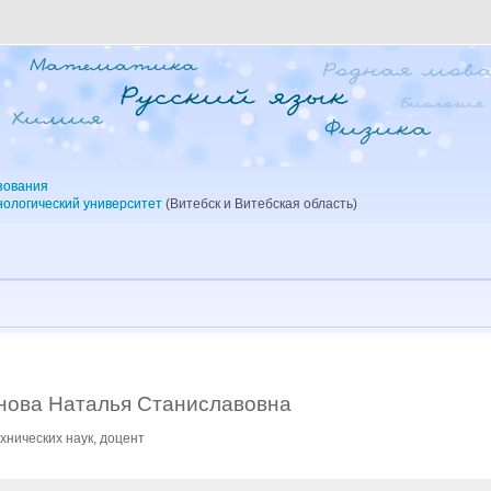
зования
нологический университет
(Витебск и Витебская область)
нова Наталья Станиславовна
хнических наук, доцент