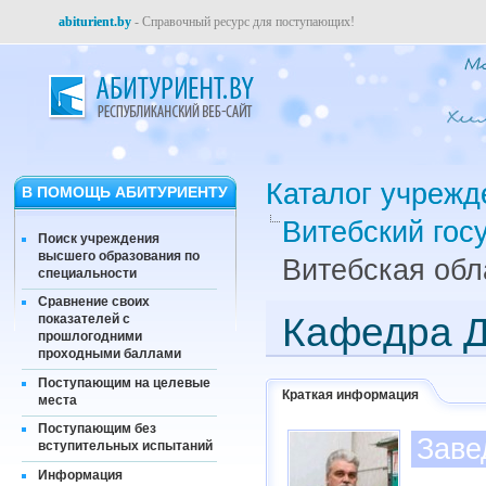
abiturient.by
- Справочный ресурс для поступающих!
Каталог учрежд
В ПОМОЩЬ АБИТУРИЕНТУ
Витебский гос
Поиск учреждения
высшего образования по
Витебская обл
специальности
Сравнение своих
Кафедра Д
показателей с
прошлогодними
проходными баллами
Поступающим на целевые
Краткая информация
места
Поступающим без
Заве
вступительных испытаний
Информация