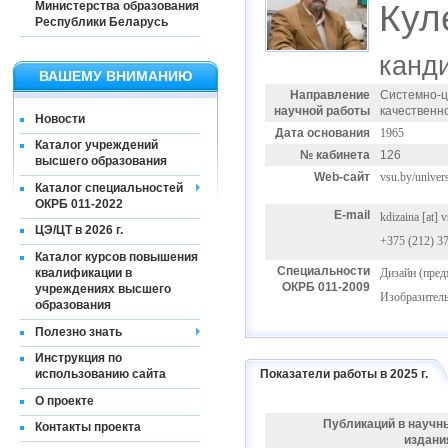
Кул
Министерства образования
Республики Беларусь
канди
ВАШЕМУ ВНИМАНИЮ
Направление
Системно-ц
научной работы
качественн
Новости
Дата основания
1965
Каталог учреждений
№ кабинета
126
высшего образования
Web-сайт
vsu.by/univers
Каталог специальностей
ОКРБ 011-2022
E-mail
kdizaina
[at]
v
ЦЭ/ЦТ в 2026 г.
+375 (212) 37
Каталог курсов повышения
Специальности
квалификации в
Дизайн (пред
ОКРБ 011-2009
учреждениях высшего
Изобразитель
образования
Полезно знать
Инструкция по
Показатели работы в 2025 г.
использованию сайта
О проекте
Публикаций в научн
Контакты проекта
издани