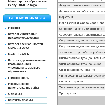
Министерства образования
Республики Беларусь
Ландшафтное проектирование
Лингвистическое обеспечение ме
Маркетинг
ВАШЕМУ ВНИМАНИЮ
Менеджмент (в сфере международ
Новости
Оздоровительная и адаптивная ф
Каталог учреждений
Оздоровительная и адаптивная ф
высшего образования
Спортивно-педагогическая деятел
Каталог специальностей
Спортивно-педагогическая деятел
ОКРБ 011-2022
Технология переработки рыбной 
ЦЭ/ЦТ в 2026 г.
Физическая культура (дошкольник
Каталог курсов повышения
квалификации в
Физическая культура (лечебная)
учреждениях высшего
Физическая реабилитация
образования
Финансовая и банковская эконом
Полезно знать
Финансы и кредит
Инструкция по
Экономика и управление на пред
использованию сайта
Эрготерапия
О проекте
Контакты проекта