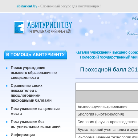
abiturient.by
- Справочный ресурс для поступающих!
Каталог учреждений высшего обра
В ПОМОЩЬ АБИТУРИЕНТУ
Полесский государственный уни
Поиск учреждения
Проходной балл 201
высшего образования по
специальности
Сравнение своих
показателей с
прошлогодними
проходными баллами
Бизнес-администрирование
Поступающим на целевые
места
Биология (биотехнология)
Поступающим без
Биология (научно-производствен
вступительных испытаний
Бухгалтерский учет, анализ и ау
Информация
Информационные технологии фин