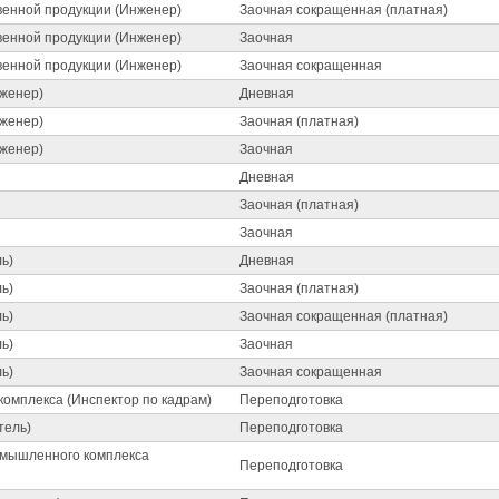
венной продукции (Инженер)
Заочная сокращенная (платная)
венной продукции (Инженер)
Заочная
венной продукции (Инженер)
Заочная сокращенная
нженер)
Дневная
нженер)
Заочная (платная)
нженер)
Заочная
Дневная
Заочная (платная)
Заочная
ь)
Дневная
ь)
Заочная (платная)
ь)
Заочная сокращенная (платная)
ь)
Заочная
ь)
Заочная сокращенная
комплекса (Инспектор по кадрам)
Переподготовка
тель)
Переподготовка
омышленного комплекса
Переподготовка