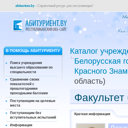
abiturient.by
- Справочный ресурс для поступающих!
Каталог учрежд
В ПОМОЩЬ АБИТУРИЕНТУ
Белорусская г
Поиск учреждения
высшего образования по
Красного Знам
специальности
область)
Сравнение своих
показателей с
прошлогодними
проходными баллами
Факультет 
Поступающим на целевые
места
Поступающим без
Краткая информация
вступительных испытаний
Информация