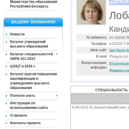
Дека
Министерства образования
Республики Беларусь
Лоб
ВАШЕМУ ВНИМАНИЮ
Канд
Новости
№ кабинета
уч. корпус 
Каталог учреждений
Телефон
8 02233 7-9
высшего образования
Web-сайт
http://baa.by/f
Каталог специальностей
E-mail
Fbabgsha
[at]
ОКРБ 011-2022
Выпускающие
Бухгалтерско
ЦЭ/ЦТ в 2026 г.
кафедры
Финансов и к
Каталог курсов повышения
квалификации в
учреждениях высшего
образования
СПЕЦИАЛЬНОСТЬ 
Полезно знать
Инструкция по
6-05-0411-01 Бухгалтерский учет,
использованию сайта
О проекте
Контакты проекта