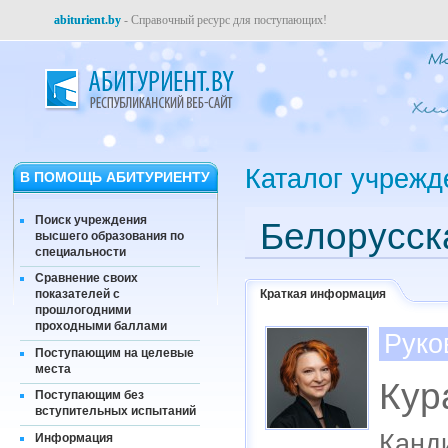
abiturient.by
- Справочный ресурс для поступающих!
Каталог учрежд
В ПОМОЩЬ АБИТУРИЕНТУ
Поиск учреждения
Белорусск
высшего образования по
специальности
Сравнение своих
Краткая информация
показателей с
прошлогодними
проходными баллами
Руко
Поступающим на целевые
места
Кур
Поступающим без
вступительных испытаний
Канд
Информация