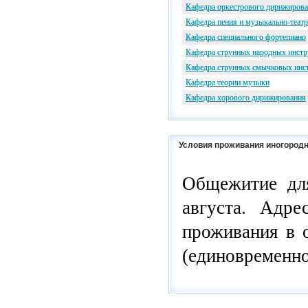
Кафедра оркестрового дирижирова
Кафедра пения и музыкально-театр
Кафедра специального фортепиано
Кафедра струнных народных инст
Кафедра струнных смычковых инст
Кафедра теории музыки
Кафедра хорового дирижирования
Условия проживания иногородн
Общежитие для
августа. Адр
проживания в о
(единовременно