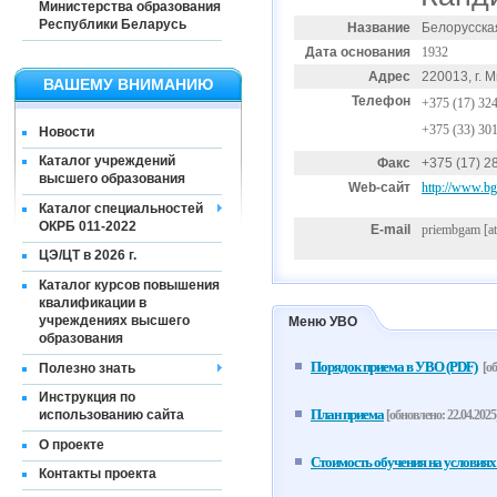
Министерства образования
Республики Беларусь
Название
Белорусска
Дата основания
1932
Адрес
220013, г. 
ВАШЕМУ ВНИМАНИЮ
Телефон
+375 (17) 32
+375 (33) 30
Новости
Каталог учреждений
Факс
+375 (17) 2
высшего образования
Web-сайт
http://www.b
Каталог специальностей
ОКРБ 011-2022
E-mail
priembgam
[a
ЦЭ/ЦТ в 2026 г.
Каталог курсов повышения
квалификации в
учреждениях высшего
Меню УВО
образования
Порядок приема в УВО (PDF)
[об
Полезно знать
Инструкция по
План приема
[обновлено: 22.04.2025
использованию сайта
О проекте
Стоимость обучения на условиях
Контакты проекта