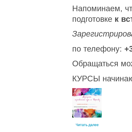
Напоминаем, ч
подготовке
к вс
Зарегистриро
по телефону:
+
Обращаться можн
КУРСЫ начинаю
Читать далее