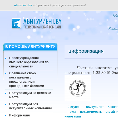
abiturient.by
- Справочный ресурс для поступающих!
В ПОМОЩЬ АБИТУРИЕНТУ
цифровизация
Поиск учреждения
высшего образования по
специальности
Частный институт уп
специальности
1-25 80 01 Э
Сравнение своих
показателей с
прошлогодними
проходными баллами
Поступающим на целевые
места
Поступающим без
2 ступень
абитуриент
бизне
вступительных испытаний
наука
недвижимость
онлайн
Информация
инноваций