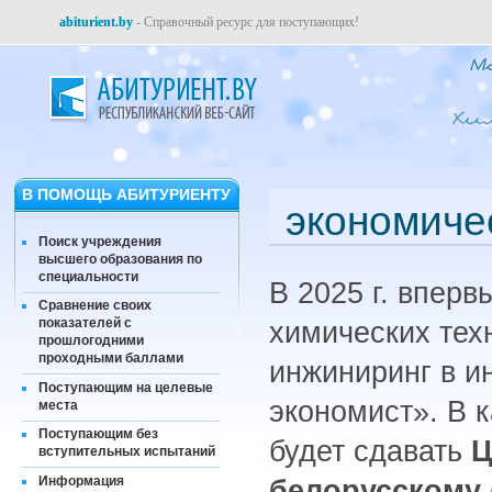
abiturient.by
- Справочный ресурс для поступающих!
В ПОМОЩЬ АБИТУРИЕНТУ
экономиче
Поиск учреждения
высшего образования по
специальности
В 2025 г. впер
Сравнение своих
показателей с
химических тех
прошлогодними
проходными баллами
инжиниринг в и
Поступающим на целевые
экономист». В 
места
Поступающим без
будет сдавать
Ц
вступительных испытаний
Информация
белорусскому 