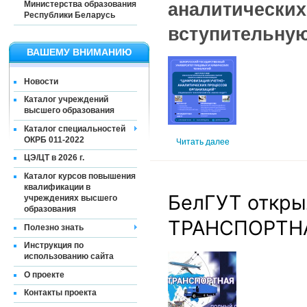
аналитических
Министерства образования
Республики Беларусь
вступительну
ВАШЕМУ ВНИМАНИЮ
Новости
Каталог учреждений
высшего образования
Каталог специальностей
ОКРБ 011-2022
Читать далее
ЦЭ/ЦТ в 2026 г.
Каталог курсов повышения
квалификации в
БелГУТ откры
учреждениях высшего
образования
ТРАНСПОРТНА
Полезно знать
Инструкция по
использованию сайта
О проекте
Контакты проекта