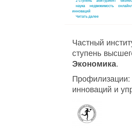
2 ступень
абитуриент
бизне
наука
недвижимость
онлайн
инноваций
Читать далее
Частный инстит
ступень высшег
Экономика
.
Профилизации:
инноваций и уп