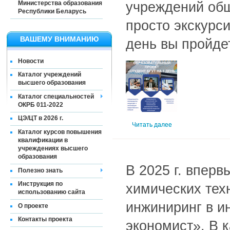
учреждений общ
Министерства образования
Республики Беларусь
просто экскурс
ВАШЕМУ ВНИМАНИЮ
день вы пройде
Новости
Каталог учреждений
высшего образования
Каталог специальностей
ОКРБ 011-2022
ЦЭ/ЦТ в 2026 г.
Читать далее
Каталог курсов повышения
квалификации в
учреждениях высшего
образования
В 2025 г. впер
Полезно знать
Инструкция по
химических тех
использованию сайта
инжиниринг в и
О проекте
Контакты проекта
экономист». В 