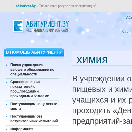
abiturient.by
- Справочный ресурс для поступающих!
В ПОМОЩЬ АБИТУРИЕНТУ
химия
Поиск учреждения
высшего образования по
специальности
В учреждении о
Сравнение своих
показателей с
пищевых и химич
прошлогодними
проходными баллами
учащихся и их 
Поступающим на целевые
проходить «Ден
места
Поступающим без
предприятий-за
вступительных испытаний
Информация