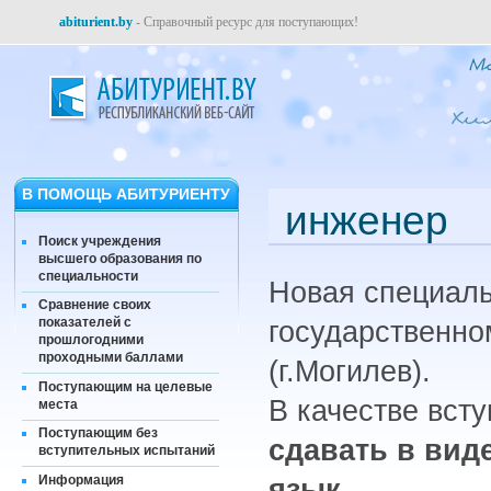
abiturient.by
- Справочный ресурс для поступающих!
В ПОМОЩЬ АБИТУРИЕНТУ
инженер
Поиск учреждения
высшего образования по
специальности
Новая специаль
Сравнение своих
показателей с
государственно
прошлогодними
проходными баллами
(г.Могилев).
Поступающим на целевые
В качестве вст
места
Поступающим без
сдавать в вид
вступительных испытаний
Информация
язык
.