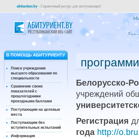
abiturient.by
- Справочный ресурс для поступающих!
В ПОМОЩЬ АБИТУРИЕНТУ
программи
Поиск учреждения
высшего образования по
специальности
Белорусско-Ро
Сравнение своих
показателей с
учреждений общ
прошлогодними
проходными баллами
университетс
Поступающим на целевые
места
Регистрация
дл
Поступающим без
вступительных испытаний
года
http://o.bru
Информация