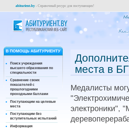
abiturient.by
- Справочный ресурс для поступающих!
В ПОМОЩЬ АБИТУРИЕНТУ
Дополните
Поиск учреждения
места в Б
высшего образования по
специальности
Сравнение своих
показателей с
Медалисты могу
прошлогодними
проходными баллами
"Электрохимиче
Поступающим на целевые
места
электроники", 
Поступающим без
деревоперераба
вступительных испытаний
Информация