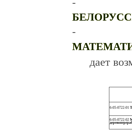
-
БЕЛОРУСС
-
МАТЕМАТ
дает воз
6-05-0722-01
Т
6-05-0722-02
М
деревоперера