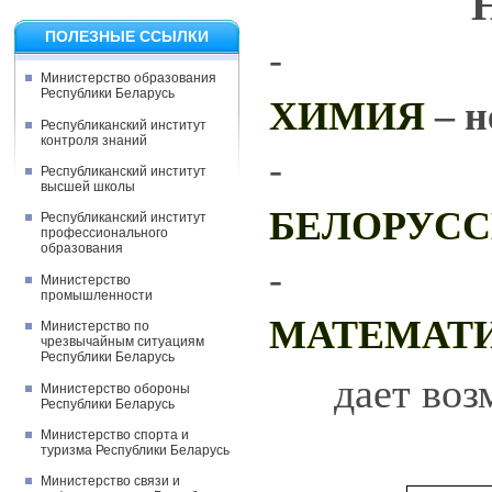
ПОЛЕЗНЫЕ ССЫЛКИ
-
Министерство образования
Республики Беларусь
ХИМИЯ
– н
Республиканский институт
контроля знаний
-
Республиканский институт
высшей школы
БЕЛОРУСС
Республиканский институт
профессионального
образования
-
Министерство
промышленности
МАТЕМАТ
Министерство по
чрезвычайным ситуациям
Республики Беларусь
дает воз
Министерство обороны
Республики Беларусь
Министерство спорта и
туризма Республики Беларусь
Министерство связи и