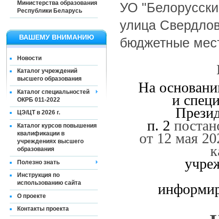
Министерства образования
УО "Белорусский
Республики Беларусь
улица Свердлов
ВАШЕМУ ВНИМАНИЮ
бюджетные мес
Новости
Каталог учреждений
высшего образования
На основани
Каталог специальностей
и спец
ОКРБ 011-2022
Презид
ЦЭ/ЦТ в 2026 г.
п. 2
постан
Каталог курсов повышения
квалификации в
от 12 мая 2
учреждениях высшего
к
образования
учре
Полезно знать
Инструкция по
использованию сайта
информир
О проекте
Контакты проекта