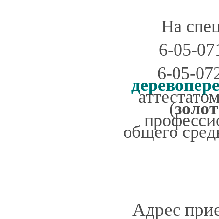
На спе
6-05-07
6-05-07
деревопер
аттестато
(
золот
професси
общего сред
Адрес прие