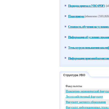
Порядок приема в УВО (PDF)
[об
План приема
[обновлено: 23.03.2026
Стоимость обучения на условиях
Информация об условиях прожив
Темы курсов повышения квали
Информация приемной комиссии
Структура УВО
Факультеты
Инженерно-экономический факуль
Лесохозяйственный факультет
Факультет заочного образования
Факультет информационных техно