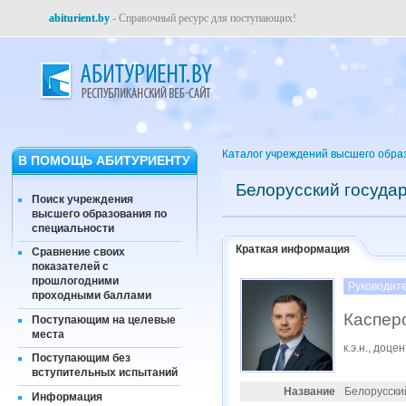
abiturient.by
- Справочный ресурс для поступающих!
Каталог учреждений высшего обра
В ПОМОЩЬ АБИТУРИЕНТУ
Белорусский госуда
Поиск учреждения
высшего образования по
специальности
Краткая информация
Сравнение своих
показателей с
прошлогодними
Руководит
проходными баллами
Каспер
Поступающим на целевые
места
к.э.н., доцен
Поступающим без
вступительных испытаний
Название
Белорусски
Информация