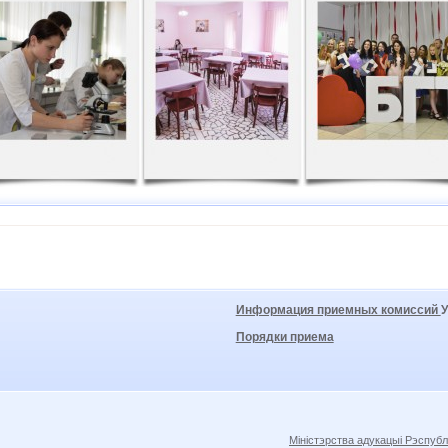
Информация приемных комиссий
Порядки приема
Міністэрства адукацыі Рэспубл