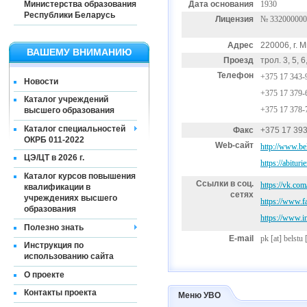
Министерства образования
Дата основания
1930
Республики Беларусь
Лицензия
№ 332000000
Адрес
220006, г. 
ВАШЕМУ ВНИМАНИЮ
Проезд
трол. 3, 5, 
Телефон
+375 17 343-
Новости
+375 17 379-
Каталог учреждений
+375 17 378-
высшего образования
Каталог специальностей
Факс
+375 17 393
ОКРБ 011-2022
Web-сайт
http://www.bel
ЦЭ/ЦТ в 2026 г.
https://abituri
Каталог курсов повышения
Ссылки в соц.
https://vk.co
квалификации в
сетях
учреждениях высшего
https://www.
образования
https://www.i
Полезно знать
E-mail
pk
[at]
belstu 
Инструкция по
использованию сайта
О проекте
Контакты проекта
Меню УВО