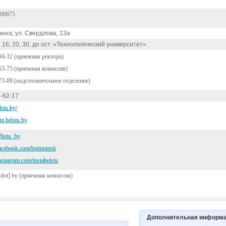
00675
Минск, ул. Свердлова, 13а
6, 16, 20, 30, до ост. «Технологический университет»
94-32 (приемная ректора)
63-75 (приемная комиссия)
73-89 (подготовительное отделение)
-62-17
stu.by/
ent.belstu.by
m/bstu_by
facebook.com/bstuminsk
nstagram.com/instabelstu
[dot] by
(приемная комиссия)
Дополнительная информ