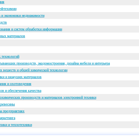
ния
нефтехимии
а и экономики недвижимости
дств
ования и систем обработки информации
ных материалов
х технологий
ывающих производств, экодомостроения, дизайна мебели и интерьера
их веществ и общей химической технологии
мики и вяжущих материалов
ания и охотоведения
в и обеспечения качества
охимических производств и материалов электронной техники
древесины
на предприятиях
аркетинга
лики и теплотехники