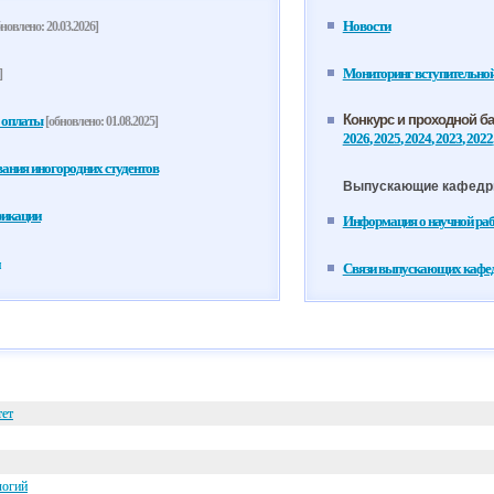
Новости
новлено: 20.03.2026]
Мониторинг вступительно
]
Конкурс и проходной б
 оплаты
[обновлено: 01.08.2025]
2026
,
2025
,
2024
,
2023
,
2022
ания иногородних студентов
Выпускающие кафед
фикации
Информация о научной ра
Связи выпускающих кафедр
тет
логий