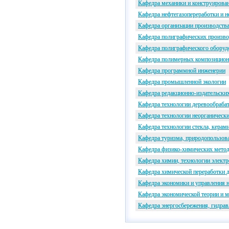
Кафедра механики и конструирова
Кафедра нефтегазопереработки и 
Кафедра организации производств
Кафедра полиграфических произво
Кафедра полиграфического оборуд
Кафедра полимерных композицион
Кафедра программной инженерии
Кафедра промышленной экологии
Кафедра редакционно-издательски
Кафедра технологии деревообрабат
Кафедра технологии неорганическ
Кафедра технологии стекла, кера
Кафедра туризма, природопользов
Кафедра физико-химических методо
Кафедра химии, технологии электр
Кафедра химической переработки 
Кафедра экономики и управления 
Кафедра экономической теории и м
Кафедра энергосбережения, гидрав