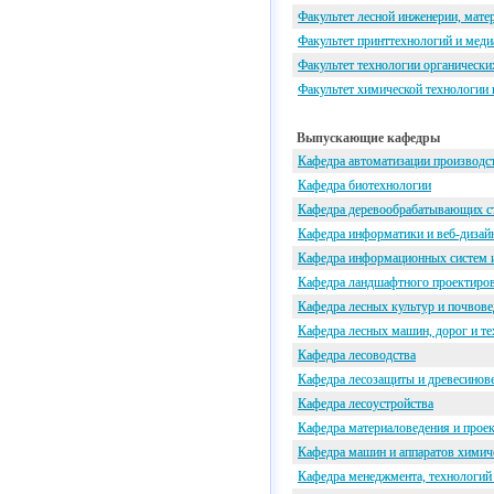
Факультет лесной инженерии, мате
Факультет принттехнологий и мед
Факультет технологии органически
Факультет химической технологии 
Выпускающие кафедры
Кафедра автоматизации производс
Кафедра биотехнологии
Кафедра деревообрабатывающих ст
Кафедра информатики и веб-дизай
Кафедра информационных систем и
Кафедра ландшафтного проектирова
Кафедра лесных культур и почвов
Кафедра лесных машин, дорог и т
Кафедра лесоводства
Кафедра лесозащиты и древесинов
Кафедра лесоустройства
Кафедра материаловедения и проек
Кафедра машин и аппаратов химич
Кафедра менеджмента, технологий 