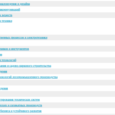
риаловедения и дизайна
иакоммуникаций
х веществ
и техники
твенных процессов и электротехники
анков и инструментов
на
 технологий
ния и садово-паркового строительства
едения
ехнологий лесопромышленного производства
едения
тирования технических систем
еских и силикатных производств
бизнеса и устойчивого развития