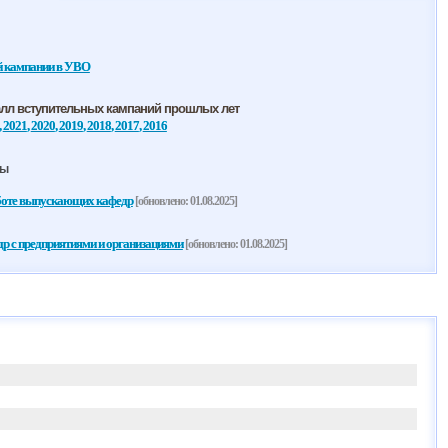
й кампании в УВО
алл вступительных кампаний прошлых лет
,
2021
,
2020
,
2019
,
2018
,
2017
,
2016
ры
боте выпускающих кафедр
[обновлено: 01.08.2025]
 с предприятиями и организациями
[обновлено: 01.08.2025]