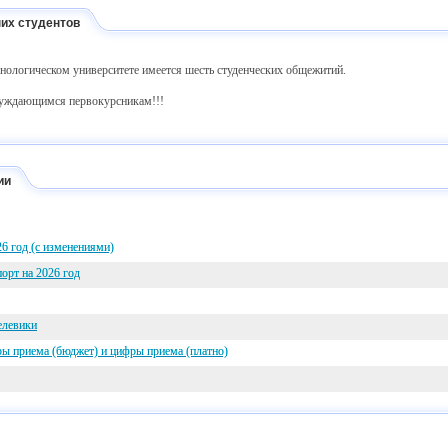
их студентов
нологическом университете имеется шесть студенческих общежитий.
нуждающимся первокурсникам!!!
ии
6 год (с изменениями)
орт на 2026 год
елевики
 приема (бюджет) и цифры приема (платно)