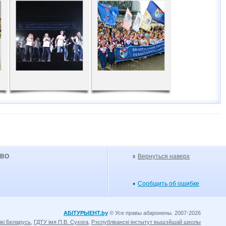
УВО
Вернуться наверх
Сообщить об ошибке
АБІТУРЫЕНТ.by
© Усе правы абаронены. 2007-2026
ікі Беларусь
,
ГДТУ імя П.В. Сухога
,
Рэспубліканскі інстытут вышэйшай школы