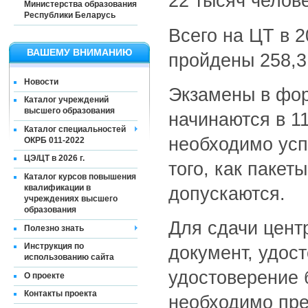
22 тысяч челове
Министерства образования
Республики Беларусь
Всего на ЦТ в 2
ВАШЕМУ ВНИМАНИЮ
пройдены 258,3
Новости
Экзамены в фор
Каталог учреждений
высшего образования
начинаются в 1
Каталог специальностей
необходимо усп
ОКРБ 011-2022
ЦЭ/ЦТ в 2026 г.
того, как пакет
Каталог курсов повышения
квалификации в
допускаются.
учреждениях высшего
образования
Для сдачи цент
Полезно знать
Инструкция по
документ, удос
использованию сайта
удостоверение 
О проекте
Контакты проекта
необходимо пре