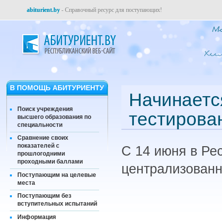
abiturient.by
- Справочный ресурс для поступающих!
В ПОМОЩЬ АБИТУРИЕНТУ
Начинаетс
Поиск учреждения
тестирова
высшего образования по
специальности
Сравнение своих
показателей с
С 14 июня в Ре
прошлогодними
проходными баллами
централизованн
Поступающим на целевые
места
Поступающим без
вступительных испытаний
Информация