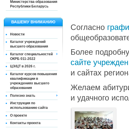
Министерства образования
Республики Беларусь
ВАШЕМУ ВНИМАНИЮ
Согласно
графи
Новости
общеобразовате
Каталог учреждений
высшего образования
Более подробну
Каталог специальностей
ОКРБ 011-2022
сайте учрежден
ЦЭ/ЦТ в 2026 г.
и сайтах регио
Каталог курсов повышения
квалификации в
учреждениях высшего
Желаем абитури
образования
Полезно знать
и удачного исп
Инструкция по
использованию сайта
О проекте
Контакты проекта