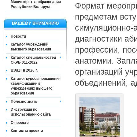
Министерства образования
Формат меропри
Республики Беларусь
предметам всту
ВАШЕМУ ВНИМАНИЮ
симуляционно-а
Новости
диагностики аб
Каталог учреждений
профессии, пос
высшего образования
Каталог специальностей
анатомии. Запл
ОКРБ 011-2022
организаций уч
ЦЭ/ЦТ в 2026 г.
Каталог курсов повышения
объединений, а
квалификации в
учреждениях высшего
образования
Полезно знать
Инструкция по
использованию сайта
О проекте
Контакты проекта