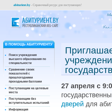
abiturient.by
- Справочный ресурс для поступающих!
В ПОМОЩЬ АБИТУРИЕНТУ
Приглашае
Поиск учреждения
учреждени
высшего образования по
специальности
государст
Сравнение своих
показателей с
прошлогодними
проходными баллами
27 апреля с 9:0
Поступающим на целевые
места
государственны
Поступающим без
дверей
для абит
вступительных испытаний
Информация