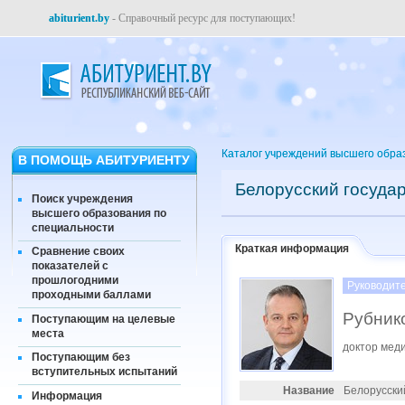
abiturient.by
- Справочный ресурс для поступающих!
Каталог учреждений высшего обра
В ПОМОЩЬ АБИТУРИЕНТУ
Белорусский госуда
Поиск учреждения
высшего образования по
специальности
Краткая информация
Сравнение своих
показателей с
прошлогодними
Руководит
проходными баллами
Рубник
Поступающим на целевые
места
доктор мед
Поступающим без
вступительных испытаний
Название
Белорусски
Информация