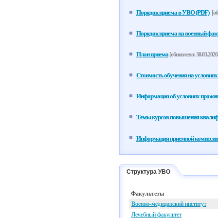
Порядок приема в УВО (PDF)
[об
Порядок приема на военный факу
План приема
[обновлено: 30.03.2026
Стоимость обучения на условиях
Информация об условиях прожив
Темы курсов повышения квали
Информация приемной комиссии
Структура УВО
Факультеты
Военно-медицинский институт
Лечебный факультет