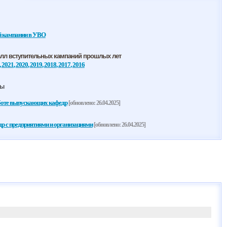
й кампании в УВО
алл вступительных кампаний прошлых лет
,
2021
,
2020
,
2019
,
2018
,
2017
,
2016
ры
боте выпускающих кафедр
[обновлено: 26.04.2025]
 с предприятиями и организациями
[обновлено: 26.04.2025]