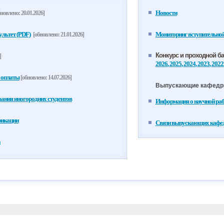
Новости
новлено: 20.01.2026]
льтет (PDF)
Мониторинг вступительно
[обновлено: 21.01.2026]
Конкурс и проходной б
]
2026
,
2025
,
2024
,
2023
,
2022
 оплаты
[обновлено: 14.07.2026]
Выпускающие кафед
ания иногородних студентов
Информация о научной ра
фикации
Связи выпускающих кафедр