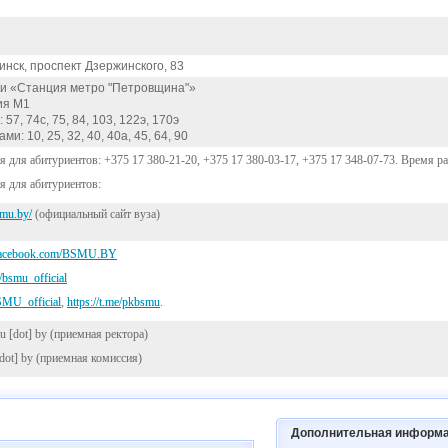
Минск, проспект Дзержинского, 83
ки «Станция метро "Петровщина"»
ия М1
57, 74с, 75, 84, 103, 122э, 170э
и: 10, 25, 32, 40, 40а, 45, 64, 90
я для абитуриентов: +375 17 380-21-20, +375 17 380-03-17, +375 17 348-07-73. Время раб
я для абитуриентов:
smu.by/
(официальный сайт вуза)
.facebook.com/BSMU.BY
/bsmu_official
BSMU_official
,
https://t.me/pkbsmu
.
u [dot] by
(приемная ректора)
dot] by
(приемная комиссия)
Дополнительная информ