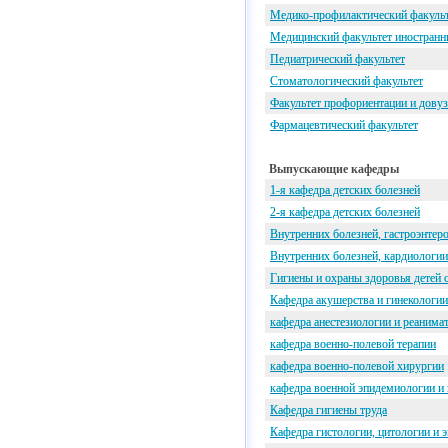
Медико-профилактический факуль
Медицинский факультет иностран
Педиатрический факультет
Стоматологический факультет
Факультет профориентации и дову
Фармацевтический факультет
Выпускающие кафедры
1-я кафедра детских болезней
2-я кафедра детских болезней
Внутренних болезней, гастроэнтер
Внутренних болезней, кардиологи
Гигиены и охраны здоровья детей
Кафедра акушерства и гинекологи
кафедра анестезиологии и реаним
кафедра военно-полевой терапии
кафедра военно-полевой хирургии
кафедра военной эпидемиологии и
Кафедра гигиены труда
Кафедра гистологии, цитологии и 