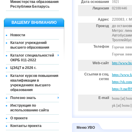
Министерства образования
Дата основания
1921
Республики Беларусь
Лицензия
02100/446
Адрес
220083, г. 
ВАШЕМУ ВНИМАНИЮ
Проезд
до останов
Метро: лин
Новости
Автобусами: 
Троллейбусам
Каталог учреждений
Телефон
Горячая лини
высшего образования
Горячая лини
Каталог специальностей
ОКРБ 011-2022
Web-сайт
http://www.b
ЦЭ/ЦТ в 2026 г.
Ссылки в соц.
https://www
Каталог курсов повышения
сетях
квалификации в
https://vk.com
учреждениях высшего
https://t.me/
образования
Полезно знать
E-mail
bsmu
[at]
bsm
pk
[at]
bsmu [
Инструкция по
использованию сайта
О проекте
Контакты проекта
Меню УВО