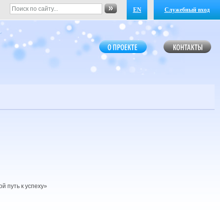
EN
Служебный вход
й путь к успеху»