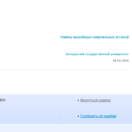
Навіны вышэйшых навучальных устаноў
Белорусский государственный университет
26.03.2024
УВО
Вернуться наверх
Сообщить об ошибке