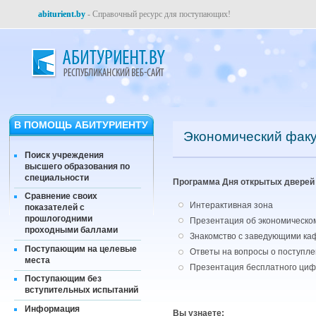
abiturient.by
- Справочный ресурс для поступающих!
В ПОМОЩЬ АБИТУРИЕНТУ
Экономический факу
Поиск учреждения
высшего образования по
специальности
Программа Дня открытых дверей 
Сравнение своих
Интерактивная зона
показателей с
прошлогодними
Презентация об экономическо
проходными баллами
Знакомство с заведующими ка
Поступающим на целевые
Ответы на вопросы о поступле
места
Презентация бесплатного цифр
Поступающим без
вступительных испытаний
Информация
Вы узнаете: