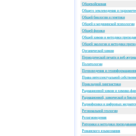
Общевойсковая
Общего землеведения и гидромете
Общей биологии и генетики
Общей и медицинской психологии
Общей физики
Общей химии и методики препода
Общей экологии и методики препо
Органической химии
Периодической печати и веб-журн
Политологии
Почвоведения и геоинформационн
Права интеллектуальной собственн
Прикладной лингвистики
Радиационной химии и химико-фар
Радиационной, химической и биол
Радиофизики и цифровых медиате
Региональной геологии
Религиоведения
Риторики и методики преподавания
Романского языкознания