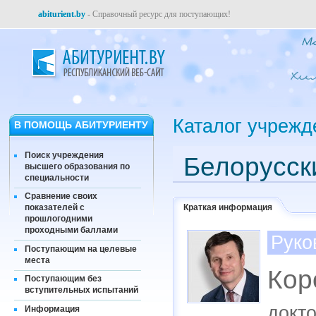
abiturient.by
- Справочный ресурс для поступающих!
Каталог учрежд
В ПОМОЩЬ АБИТУРИЕНТУ
Поиск учреждения
Белорусск
высшего образования по
специальности
Сравнение своих
Краткая информация
показателей с
прошлогодними
проходными баллами
Руко
Поступающим на целевые
места
Кор
Поступающим без
вступительных испытаний
докто
Информация