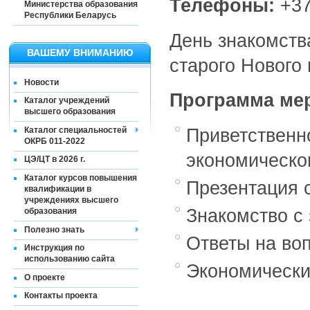
Телефоны:
+37
Министерства образования
Республики Беларусь
День знакомств
ВАШЕМУ ВНИМАНИЮ
старого Нового
Новости
Программа ме
Каталог учреждений
высшего образования
Приветственн
Каталог специальностей
ОКРБ 011-2022
экономическог
ЦЭ/ЦТ в 2026 г.
Каталог курсов повышения
Презентация 
квалификации в
учреждениях высшего
Знакомство с
образования
Полезно знать
Ответы на во
Инструкция по
использованию сайта
Экономически
О проекте
Контакты проекта