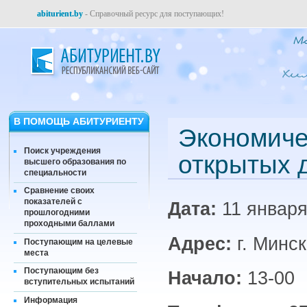
abiturient.by
- Справочный ресурс для поступающих!
В ПОМОЩЬ АБИТУРИЕНТУ
Экономиче
Поиск учреждения
открытых 
высшего образования по
специальности
Сравнение своих
показателей с
Дата:
11 январ
прошлогодними
проходными баллами
Адрес:
г. Минск
Поступающим на целевые
места
Поступающим без
Начало:
13-00
вступительных испытаний
Информация