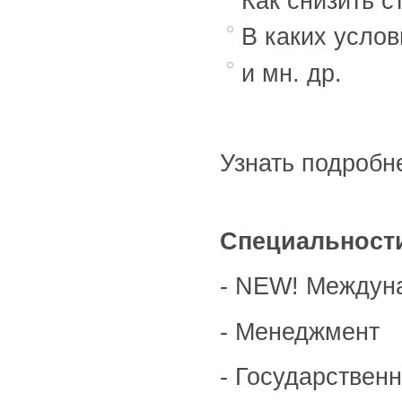
Как снизить 
В каких усло
и мн. др.
Узнать подробн
Специальност
- NEW! Междуна
- Менеджмент
- Государствен