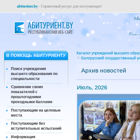
abiturient.by
- Справочный ресурс для поступающих!
Каталог учреждений высшего обра
В ПОМОЩЬ АБИТУРИЕНТУ
Белорусский государственный у
Поиск учреждения
Архив новостей
высшего образования по
специальности
Июль, 2026
Сравнение своих
показателей с
прошлогодними
проходными баллами
Поступающим на целевые
места
Поступающим без
вступительных испытаний
Информация