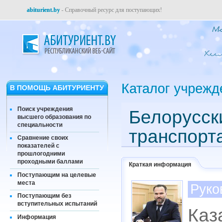
abiturient.by
- Справочный ресурс для поступающих!
Каталог учрежд
В ПОМОЩЬ АБИТУРИЕНТУ
Поиск учреждения
Белорусск
высшего образования по
специальности
транспорт
Сравнение своих
показателей с
прошлогодними
проходными баллами
Краткая информация
Поступающим на целевые
места
Руко
Поступающим без
вступительных испытаний
Каз
Информация