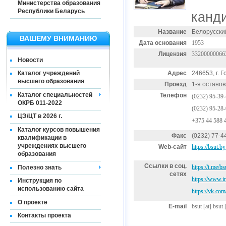
Министерства образования
Республики Беларусь
канди
Название
Белорусски
ВАШЕМУ ВНИМАНИЮ
Дата основания
1953
Лицензия
33200000066
Новости
Адрес
246653, г. Г
Каталог учреждений
высшего образования
Проезд
1-я остановк
Каталог специальностей
Телефон
(0232) 95-39
ОКРБ 011-2022
(0232) 95-28
ЦЭ/ЦТ в 2026 г.
+375 44 588 
Каталог курсов повышения
Факс
(0232) 77-4
квалификации в
учреждениях высшего
Web-сайт
https://bsut.by
образования
Ссылки в соц.
https://t.me/b
Полезно знать
сетях
https://www.i
Инструкция по
использованию сайта
https://vk.com
О проекте
E-mail
bsut
[at]
bsut 
Контакты проекта