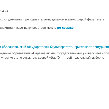
 94 74
со студентами, преподавателями, деканом и атмосферой факультета!
оприятии и зарегистрироваться можно
по ссылке
Новая образовательная программа:
я «Барановичский государственный университет» приглашает абитуриен
еждение образования «Барановичский государственный университет» при
ь участие в дне открытых дверей «БарГУ — твой правильный выбор!».