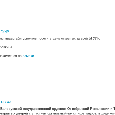
БГУИР
глашаем абитуриентов посетить день открытых дверей БГУИР.
ровки, 4
накомиться по
ссылке
.
в БГСХА
«Белорусской государственной орденов Октябрьской Революции и Т
открытых дверей
с участием организаций-заказчиков кадров, в ходе ко