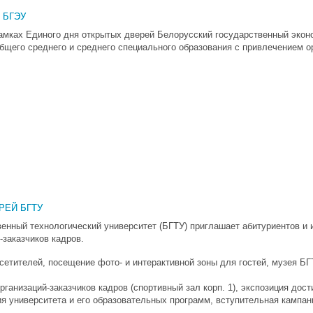
в БГЭУ
рамках Единого дня открытых дверей Белорусский государственный экон
щего среднего и среднего специального образования с привлечением ор
РЕЙ БГТУ
енный технологический университет (БГТУ) приглашает абитуриентов и 
-заказчиков кадров.
осетителей, посещение фото- и интерактивной зоны для гостей, музея БГТ
организаций-заказчиков кадров (спортивный зал корп. 1), экспозиция до
ия университета и его образовательных программ, вступительная кампани