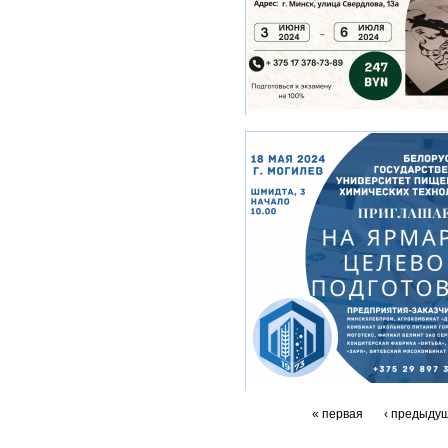
« первая
‹ предыду