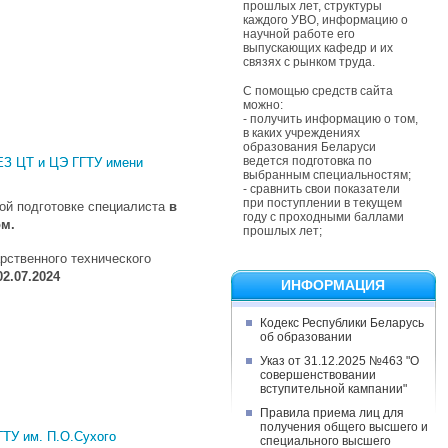
прошлых лет, структуры
каждого УВО, информацию о
научной работе его
выпускающих кафедр и их
связях с рынком труда.
С помощью средств сайта
можно:
- получить информацию о том,
в каких учреждениях
образования Беларуси
ведется подготовка по
ЦТ и ЦЭ ГГТУ имени
выбранным специальностям;
- сравнить свои показатели
при поступлении в текущем
вой подготовке специалиста
в
году с проходными баллами
ом.
прошлых лет;
рственного технического
02.07.2024
ИНФОРМАЦИЯ
Кодекс Республики Беларусь
об образовании
Указ от 31.12.2025 №463 "О
совершенствовании
вступительной кампании"
Правила приема лиц для
получения общего высшего и
 им. П.О.Сухого
специального высшего