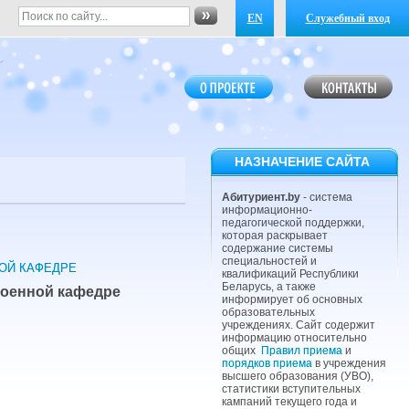
EN
Служебный вход
НАЗНАЧЕНИЕ САЙТА
Абитуриент.by
- система
информационно-
педагогической поддержки,
которая раскрывает
содержание системы
специальностей и
НОЙ КАФЕДРЕ
квалификаций Республики
Беларусь, а также
 военной кафедре
информирует об основных
образовательных
учреждениях. Сайт содержит
информацию относительно
общих
Правил приема
и
порядков приема
в учреждения
высшего образования (УВО),
статистики вступительных
кампаний текущего года и