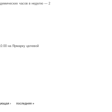
кадемических часов в неделю — 2
10.00 на Ярмарку целевой
ующая ›
последняя »