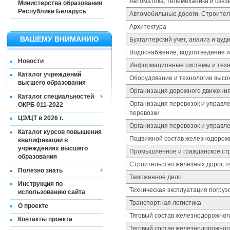
Автоматика, телемеханика и свя
Министерства образования
Республики Беларусь
Автомобильные дороги. Строител
Архитектура
ВАШЕМУ ВНИМАНИЮ
Бухгалтерский учет, анализ и ауд
Водоснабжение, водоотведение и
Новости
Информационные системы и техн
Каталог учреждений
Оборудование и технологии высо
высшего образования
Организация дорожного движения
Каталог специальностей
Организация перевозок и управл
ОКРБ 011-2022
перевозки
ЦЭ/ЦТ в 2026 г.
Организация перевозок и управл
Каталог курсов повышения
Подвижной состав железнодорож
квалификации в
учреждениях высшего
Промышленное и гражданское стр
образования
Строительство железных дорог, п
Полезно знать
Таможенное дело
Инструкция по
Техническая эксплуатация погруз
использованию сайта
Транспортная логистика
О проекте
Тяговый состав железнодорожног
Контакты проекта
Тяговый состав железнодорожного