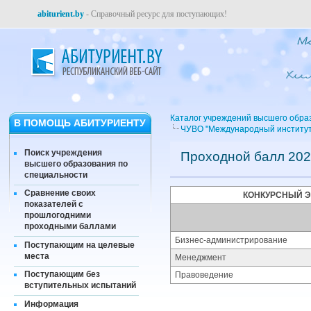
abiturient.by
- Справочный ресурс для поступающих!
Каталог учреждений высшего обра
В ПОМОЩЬ АБИТУРИЕНТУ
ЧУВО "Международный институт
Поиск учреждения
Проходной балл 202
высшего образования по
специальности
Сравнение своих
КОНКУРСНЫЙ 
показателей с
прошлогодними
проходными баллами
Бизнес-администрирование
Поступающим на целевые
места
Менеджмент
Поступающим без
Правоведение
вступительных испытаний
Информация