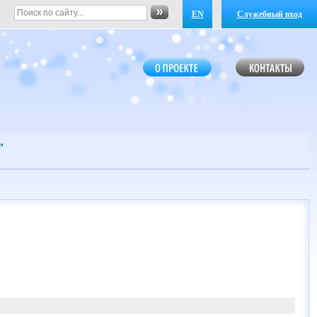
EN
Служебный вход
"