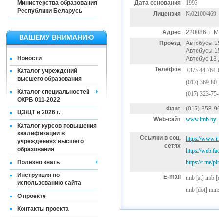
Министерства образования
Дата основания
1993
Республики Беларусь
Лицензия
№02100/469
Адрес
220086. г. М
ВАШЕМУ ВНИМАНИЮ
Проезд
Автобусы 15
Автобусы 15
Новости
Автобус 13
Телефон
+375 44 764-
Каталог учреждений
высшего образования
(017) 369-80
Каталог специальностей
(017) 323-75
ОКРБ 011-2022
Факс
(017) 358-9
ЦЭ/ЦТ в 2026 г.
Web-сайт
www.imb.by
Каталог курсов повышения
квалификации в
Ссылки в соц.
https://www.
учреждениях высшего
сетях
образования
https://web.
Полезно знать
https://t.me/
Инструкция по
E-mail
imb
[at]
imb [
использованию сайта
imb [dot] min
О проекте
Контакты проекта