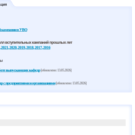
ация
й кампании в УВО
алл вступительных кампаний прошлых лет
,
2021
,
2020
,
2019
,
2018
,
2017
,
2016
ры
боте выпускающих кафедр
[обновлено: 13.05.2026]
 с предприятиями и организациями
[обновлено: 13.05.2026]