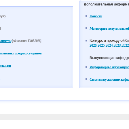
Дополнительная информ
дет)
Новости
Мониторинг вступительно
]
Конкурс и проходной б
 оплаты
[обновлено: 13.05.2026]
2026
,
2025
,
2024
,
2023
,
2022
ания иногородних студентов
Выпускающие кафед
фикации
Информация о научной ра
Связи выпускающих кафедр