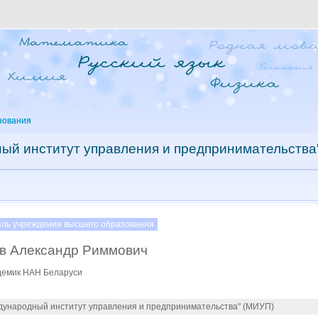
зования
й институт управления и предпринимательства
ель учреждения высшего образования
в Александр Риммович
адемик НАН Беларуси
ународный институт управления и предпринимательства" (МИУП)