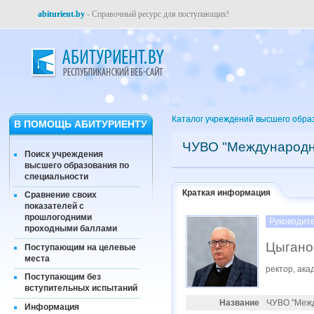
abiturient.by
- Справочный ресурс для поступающих!
Каталог учреждений высшего обра
В ПОМОЩЬ АБИТУРИЕНТУ
ЧУВО "Международны
Поиск учреждения
высшего образования по
специальности
Краткая информация
Сравнение своих
показателей с
прошлогодними
Руководит
проходными баллами
Цыгано
Поступающим на целевые
места
ректор, ак
Поступающим без
вступительных испытаний
Название
ЧУВО "Межд
Информация