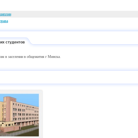
сциплин
права
их студентов
ам в заселении в общежития г Минска.