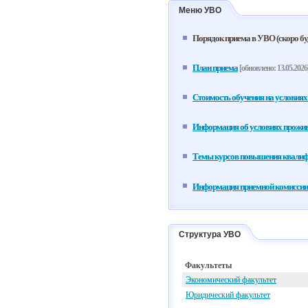
Меню УВО
Порядок приема в УВО (скоро бу
План приема
[обновлено: 13.05.2026
Стоимость обучения на условиях
Информация об условиях прожив
Темы курсов повышения квали
Информация приемной комиссии
Структура УВО
Факультеты
Экономический факультет
Юридический факультет