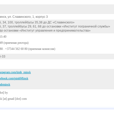
инск, ул. Славинского, 1, корпус 3
, 34, 100, троллейбусы 35,38 до ДС «Славинского»
, 37, троллейбусы 29, 61, 68 до остановки «Институт пограничной службы»
 до остановки «Институт управления и предпринимательства»
63-40
-49 (приемная ректора)
-80 . +37544 562 60 80 (приемная комиссия)
6-33
instagram.com/iimb_minsk
facebook.com/pimbMinsk
pimbminsk
dot] by
sk
[at]
gmail [dot] com