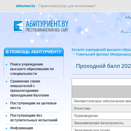
abiturient.by
- Справочный ресурс для поступающих!
Каталог учреждений высшего обра
В ПОМОЩЬ АБИТУРИЕНТУ
Гомельский филиал Международ
Поиск учреждения
Проходной балл 202
высшего образования по
специальности
Сравнение своих
показателей с
прошлогодними
проходными баллами
Лингвистическое обеспечение меж
Поступающим на целевые
места
Логистика
Поступающим без
Правоведение
вступительных испытаний
Экономическая безопасность
Информация
Экономическое право