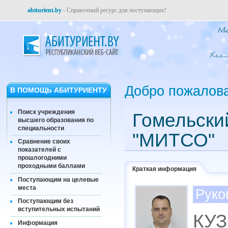
abiturient.by
- Справочный ресурс для поступающих!
Добро пожалов
В ПОМОЩЬ АБИТУРИЕНТУ
Поиск учреждения
Гомельски
высшего образования по
специальности
"МИТСО"
Сравнение своих
показателей с
прошлогодними
проходными баллами
Краткая информация
Поступающим на целевые
места
Руко
Поступающим без
вступительных испытаний
КУЗ
Информация