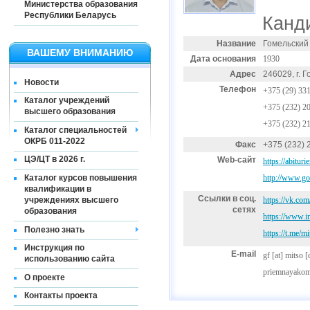
Министерства образования
Республики Беларусь
Канд
Название
Гомельский
ВАШЕМУ ВНИМАНИЮ
Дата основания
1930
Адрес
246029, г. 
Новости
Телефон
+375 (29) 33
Каталог учреждений
+375 (232) 2
высшего образования
+375 (232) 2
Каталог специальностей
ОКРБ 011-2022
Факс
+375 (232) 
ЦЭ/ЦТ в 2026 г.
Web-сайт
https://abitur
Каталог курсов повышения
http://www.go
квалификации в
Ссылки в соц.
учреждениях высшего
https://vk.co
сетях
образования
https://www.i
Полезно знать
https://t.me/m
Инструкция по
E-mail
gf
[at]
mitso [
использованию сайта
priemnayakom 
О проекте
Контакты проекта