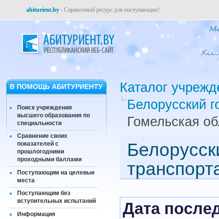
abiturient.by
- Справочный ресурс для поступающих!
Каталог учрежд
В ПОМОЩЬ АБИТУРИЕНТУ
Белорусский г
Поиск учреждения
высшего образования по
Гомельская об
специальности
Сравнение своих
Белорусск
показателей с
прошлогодними
проходными баллами
транспорт
Поступающим на целевые
места
Поступающим без
вступительных испытаний
Дата послед
Информация