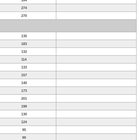
164
274
270
135
183
132
114
133
157
140
173
201
199
130
124
95
99