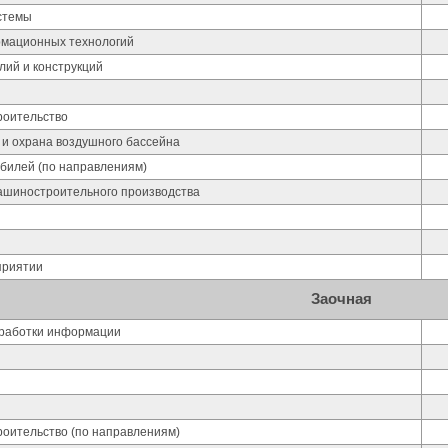
стемы
мационных технологий
лий и конструкций
роительство
 и охрана воздушного бассейна
обилей (по направлениям)
ашиностроительного производства
приятии
Заочная
работки информации
оительство (по направлениям)