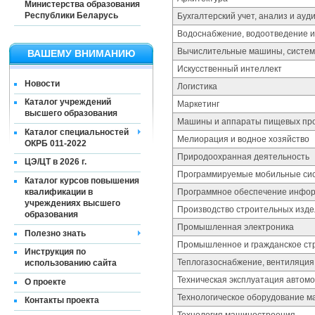
Министерства образования
Республики Беларусь
Бухгалтерский учет, анализ и ауд
Водоснабжение, водоотведение и
Вычислительные машины, систем
ВАШЕМУ ВНИМАНИЮ
Искусственный интеллект
Новости
Логистика
Каталог учреждений
Маркетинг
высшего образования
Машины и аппараты пищевых про
Каталог специальностей
Мелиорация и водное хозяйство
ОКРБ 011-2022
Природоохранная деятельность
ЦЭ/ЦТ в 2026 г.
Программируемые мобильные си
Каталог курсов повышения
квалификации в
Программное обеспечение инфор
учреждениях высшего
Производство строительных изде
образования
Промышленная электроника
Полезно знать
Промышленное и гражданское ст
Инструкция по
Теплогазоснабжение, вентиляция
использованию сайта
Техническая эксплуатация автом
О проекте
Технологическое оборудование м
Контакты проекта