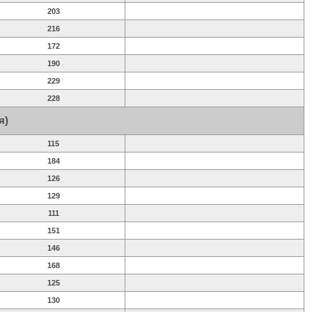
203
216
172
190
229
228
я)
115
184
126
129
111
151
146
168
125
130