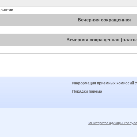
приятии
Вечерняя сокращенная
Вечерняя сокращенная (платн
Информация приемных комиссий
Порядки приема
Міністэрства адукацыі Рэспубл