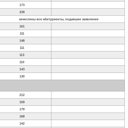
173
239
зачислены все абитуриенты, подавшие заявления
161
111
148
111
113
110
143
130
212
159
179
168
142