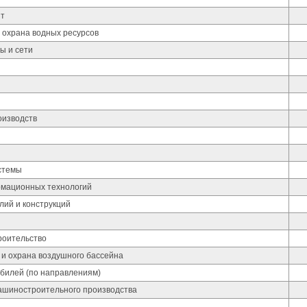
ит
 охрана водных ресурсов
ы и сети
изводств
стемы
мационных технологий
лий и конструкций
роительство
 и охрана воздушного бассейна
обилей (по направлениям)
ашиностроительного производства