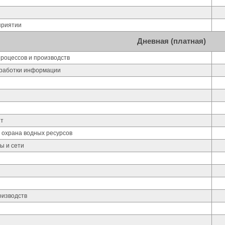
приятии
Дневная (платная)
роцессов и производств
работки информации
ит
 охрана водных ресурсов
ы и сети
изводств