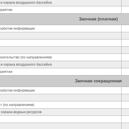
 и охрана воздушного бассейна
приятии
Заочная (платная)
работки информации
оительство (по направлениям)
 и охрана воздушного бассейна
приятии
Заочная сокращенная
работки информации
ит (по направлениям)
 охрана водных ресурсов