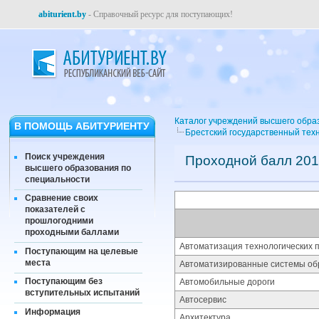
abiturient.by
- Справочный ресурс для поступающих!
Каталог учреждений высшего обра
В ПОМОЩЬ АБИТУРИЕНТУ
Брестский государственный тех
Поиск учреждения
Проходной балл 201
высшего образования по
специальности
Сравнение своих
показателей с
прошлогодними
проходными баллами
Автоматизация технологических п
Поступающим на целевые
места
Автоматизированные системы об
Поступающим без
Автомобильные дороги
вступительных испытаний
Автосервис
Информация
Архитектура