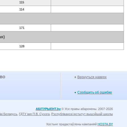
115
114
171
ая)
128
УВО
Вернуться наверх
Сообщить об ошибке
АБІТУРЫЕНТ.by
© Усе правы абаронены. 2007-2026
ікі Беларусь
,
ГДТУ імя П.В. Сухога
,
Рэспубліканскі інстытут вышэйшай школы
Хостынг прадастаўлены кампаніяй
HOSTA.BY