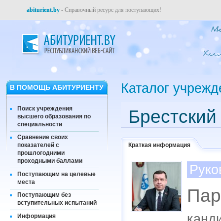
abiturient.by
- Справочный ресурс для поступающих!
Каталог учрежд
В ПОМОЩЬ АБИТУРИЕНТУ
Поиск учреждения
Брестский
высшего образования по
специальности
Сравнение своих
Краткая информация
показателей с
прошлогодними
проходными баллами
Руко
Поступающим на целевые
места
Пар
Поступающим без
вступительных испытаний
канди
Информация