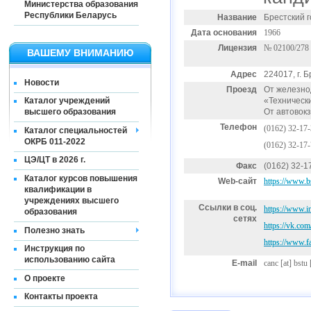
Министерства образования
Республики Беларусь
Название
Брестский 
Дата основания
1966
Лицензия
№ 02100/278
ВАШЕМУ ВНИМАНИЮ
Адрес
224017, г. Б
Новости
Проезд
От железно
«Техническ
Каталог учреждений
От автовок
высшего образования
Телефон
(0162) 32-17
Каталог специальностей
ОКРБ 011-2022
(0162) 32-17
ЦЭ/ЦТ в 2026 г.
Факс
(0162) 32-1
Каталог курсов повышения
Web-сайт
https://www.b
квалификации в
учреждениях высшего
Ссылки в соц.
https://www.in
образования
сетях
https://vk.co
Полезно знать
https://www.f
Инструкция по
использованию сайта
E-mail
canc
[at]
bstu 
О проекте
Контакты проекта