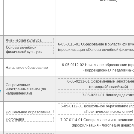
история»)
Физическая культура
6-05-0115-01 Образование в области физич
й
Основы лечебной
(профилизация «Основы лечебной физическ
физической культуры
6-05-0112-02 Начальное образование (п
Начальное образование
«Коррекционная педагогика»
6-05-0231-01 Современные иностранн
Современные
(немецкий/английский)
иностранные языки (по
и
направлениям)
7-06-0231-01 Лингводидактик
6-05-0112-01 Дошкольное образование (
«Практическая психология»)
Дошкольное образование
Логопедия
7-07-0114-01 Специальное и инклюзивное
(профилизация «Логопедия дошкол