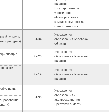
области»;
Государственное
учреждение
«Мемориальный
комплекс «Брестская
крепость-герой»
Учреждения
еской культуры
51/34
образования Брестской
ой культуры»)
области
Учреждения
рофилизация
29/26
образования Брестской
)
области
ые языки
Учреждения
22/19
образования Брестской
области
а
профилизация
Учреждения
образования и
51/36
здравоохранения
 образование
Брестской области
ьная»)