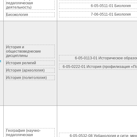
педагогическая
6-05-0511-01 Биология
деятельность)
7-06-0511-01 Биология
Биоэкология
История и
обществоведческие
дисциплины
6-05-0113-01 Историческое образ
и
История религий
6-05-0222-01 История (профилизация «П
История (археология)
История (политология)
География (научно-
педагогическая
6-05-0532-08 Урбанология и сити- ме