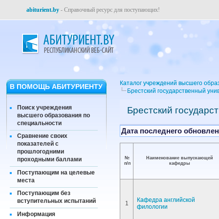
abiturient.by
- Справочный ресурс для поступающих!
Каталог учреждений высшего обра
В ПОМОЩЬ АБИТУРИЕНТУ
Брестский государственный уни
Поиск учреждения
Брестский государст
высшего образования по
специальности
Дата последнего обновлени
Сравнение своих
показателей с
прошлогодними
№
Наименование выпускающей
проходными баллами
п/п
кафедры
Поступающим на целевые
места
Поступающим без
Кафедра английской
вступительных испытаний
1
филологии
Информация