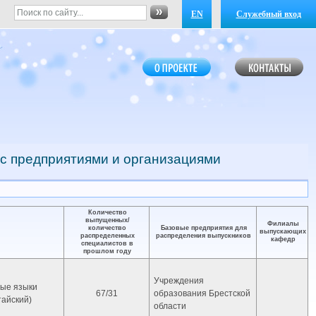
EN
Служебный вход
 с предприятиями и организациями
Количество
выпущенных/
Филиалы
количество
Базовые предприятия для
выпускающих
распределенных
распределения выпускников
кафедр
специалистов в
прошлом году
Учреждения
ые языки
67/31
образования Брестской
тайский)
области