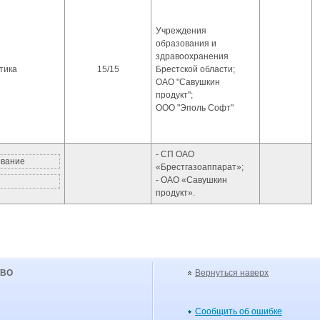
Учреждения
образования и
здравоохранения
тика
15/15
Брестской области;
ОАО "Савушкин
продукт";
ООО "Эполь Софт"
- СП ОАО
ование
«Брестгазоаппарат»;
- ОАО «Савушкин
продукт».
УВО
Вернуться наверх
Сообщить об ошибке