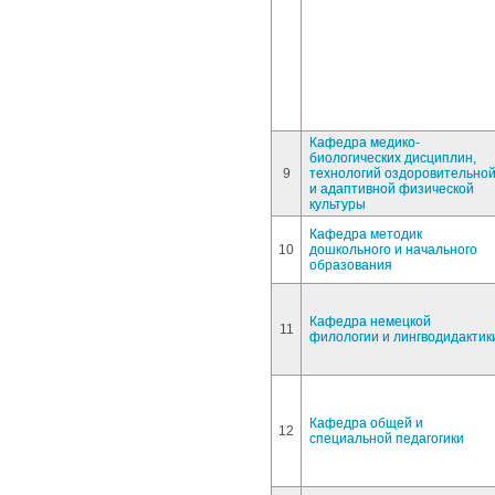
Кафедра медико-
биологических дисциплин,
9
технологий оздоровительно
и адаптивной физической
культуры
Кафедра методик
10
дошкольного и начального
образования
Кафедра немецкой
11
филологии и лингводидактик
Кафедра общей и
12
специальной педагогики