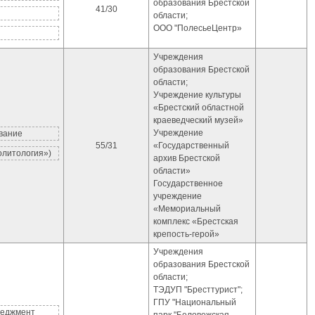
образования Брестской
41/30
области;
ООО "ПолесьеЦентр»
Учреждения
образования Брестской
области;
Учреждение культуры
«Брестский областной
краеведческий музей»
Учреждение
ование
55/31
«Государственный
олитология»)
архив Брестской
области»
Государственное
учреждение
«Мемориальный
комплекс «Брестская
крепость-герой»
Учреждения
образования Брестской
области;
ТЭДУП "Бресттурист";
ГПУ "Национальный
неджмент