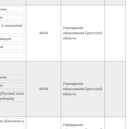
огия
ия
 (с указанием
Учреждения
48/44
образования Брестской
области
икация
ие
огия
Учреждения
ия
48/44
образования Брестской
((Русский язык
области
лийский))
е (Биология и
Учреждения