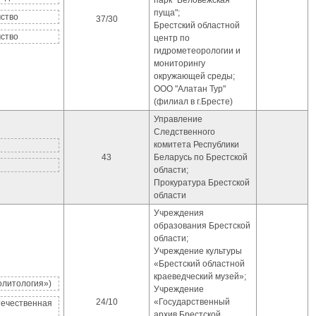
парк "Беловежская
пуща";
мство
37/30
Брестский областной
мство
центр по
гидрометеорологии и
мониторингу
окружающей среды;
ООО "Алатан Тур"
(филиал в г.Бресте)
Управление
Следственного
комитета Республики
43
Беларусь по Брестской
я
области;
Прокуратура Брестской
области
Учреждения
образования Брестской
области;
Учреждение культуры
«Брестский областной
краеведческий музей»;
олитология»)
Учреждение
24/10
«Государственный
течественная
архив Брестской