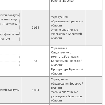
района г.Бреста»
еской культуры
Учреждения
азанием вида
образования Брестской
 и туристско-
области
51/34
)
Учебно-спортивные
учреждения Брестской
 (профилизация
области
ность»)
Управление
Следственного
комитета Республики
43
Беларусь по Брестской
я
области;
Прокуратура Брестской
области
Учреждения
образования Брестской
области
еской культуры
51/34
Учебно-спортивные
учреждения Брестской
области