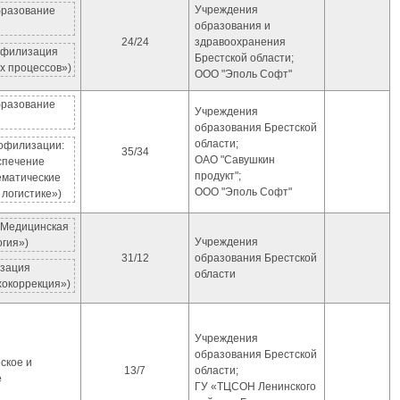
Учреждения
бразование
образования и
24/24
здравоохранения
офилизация
Брестской области;
х процессов»)
ООО "Эполь Софт"
бразование
Учреждения
образования Брестской
области;
рофилизации:
35/34
ОАО "Савушкин
спечение
продукт";
ематические
ООО "Эполь Софт"
логистике»)
«Медицинская
Учреждения
огия»)
31/12
образования Брестской
изация
области
хокоррекция»)
Учреждения
образования Брестской
ское и
13/7
области;
е
ГУ «ТЦСОН Ленинского