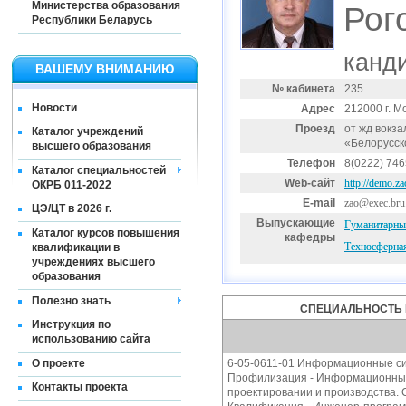
Министерства образования
Рог
Республики Беларусь
канди
ВАШЕМУ ВНИМАНИЮ
№ кабинета
235
Новости
Адрес
212000 г. М
Проезд
от жд вокза
Каталог учреждений
«Белорусск
высшего образования
Телефон
8(0222) 74
Каталог специальностей
Web-сайт
http://demo.za
ОКРБ 011-2022
E-mail
zao@e‍xec.bru
ЦЭ/ЦТ в 2026 г.
Выпускающие
Гуманитарны
Каталог курсов повышения
кафедры
Техносферная
квалификации в
учреждениях высшего
образования
Полезно знать
СПЕЦИАЛЬНОСТЬ 
Инструкция по
использованию сайта
О проекте
6-05-0611-01 Информационные си
Профилизация - Информационные
Контакты проекта
проектировании и производства. С