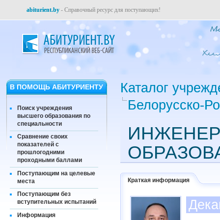
abiturient.by
- Справочный ресурс для поступающих!
Каталог учрежд
В ПОМОЩЬ АБИТУРИЕНТУ
Белорусско-Ро
Поиск учреждения
высшего образования по
специальности
ИНЖЕНЕР
Сравнение своих
показателей с
ОБРАЗОВ
прошлогодними
проходными баллами
Поступающим на целевые
Краткая информация
места
Поступающим без
Дека
вступительных испытаний
Информация