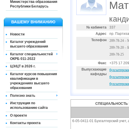
Мат
Министерства образования
Республики Беларусь
канди
ВАШЕМУ ВНИМАНИЮ
№ кабинета
337
Адрес
пр. Партиза
Новости
Телефон
209-78-24 – 
Каталог учреждений
высшего образования
209-78-20 – 
Каталог специальностей
209-78-25
ОКРБ 011-2022
Факс
+375 17 209
ЦЭ/ЦТ в 2026 г.
Выпускающие
бухгалтерско
Каталог курсов повышения
кафедры
бухгалтерско
квалификации в
учреждениях высшего
бухгалтерског
образования
Полезно знать
Инструкция по
СПЕЦИАЛЬНОСТЬ 
использованию сайта
О проекте
6-05-0411-01 Бухгалтерский учет,
Контакты проекта