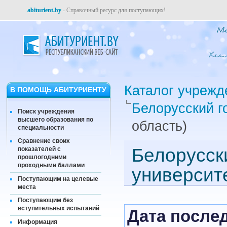
abiturient.by
- Справочный ресурс для поступающих!
Каталог учрежд
В ПОМОЩЬ АБИТУРИЕНТУ
Белорусский г
Поиск учреждения
высшего образования по
область)
специальности
Сравнение своих
Белорусск
показателей с
прошлогодними
проходными баллами
университ
Поступающим на целевые
места
Поступающим без
вступительных испытаний
Дата послед
Информация