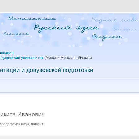
зования
едицинский университет
(Минск и Минская область)
нтации и довузовской подготовки
Никита Иванович
илософских наук, доцент