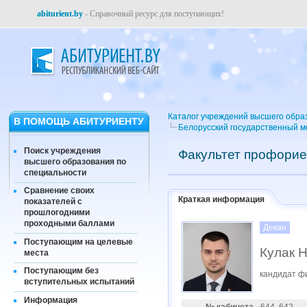
abiturient.by
- Справочный ресурс для поступающих!
Каталог учреждений высшего обра
В ПОМОЩЬ АБИТУРИЕНТУ
Белорусский государственный м
Поиск учреждения
Факультет профорие
высшего образования по
специальности
Сравнение своих
Краткая информация
показателей с
прошлогодними
проходными баллами
Декан
Поступающим на целевые
Кулак 
места
Поступающим без
кандидат ф
вступительных испытаний
Информация