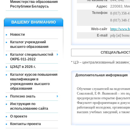
№ кабинета
644, 642
Министерства образования
Республики Беларусь
Адрес
220083, Мин
Телефон
8 (017) 358-4
8 (017) 348-
ВАШЕМУ ВНИМАНИЮ
Web-сайт
https://www.b
Новости
E-mail
pdp
[at]
bsmu 
Каталог учреждений
высшего образования
СПЕЦИАЛЬНОСТ
Каталог специальностей
ОКРБ 011-2022
* ЦЭ – централизованный экзамен;
ЦЭ/ЦТ в 2026 г.
Каталог курсов повышения
Дополнительная информация
квалификации в
учреждениях высшего
образования
Обучение слушателей на подготовит
Соколовой, Е.Ф. Якимовой – это по
Полезно знать
предопределили открытие факультет
Факультет профориентации и довузо
Инструкция по
работающей молодежи, организации 
использованию сайта
высших учебных заведений, а также
О проекте
Контакты проекта