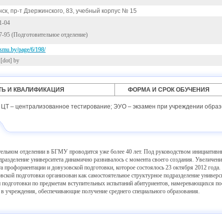
ск, пр-т Дзержинского, 83, учебный корпус № 15
1-04
17-95 (Подготовительное отделение)
smu.by/page/6/198/
[dot] by
Ь И КВАЛИФИКАЦИЯ
ФОРМА И СРОК ОБУЧЕНИЯ
 ЦТ – централизованное тестирование; ЭУО – экзамен при учреждении образ
ельном отделении в БГМУ проводится уже более 40 лет. Под руководством инициативны
дразделение университета динамично развивалось с момента своего создания. Увеличен
а профориентации и довузовской подготовки, которое состоялось 23 октября 2012 года.
вской подготовки организован как самостоятельное структурное подразделение универс
подготовки по предметам вступительных испытаний абитуриентов, намеревающихся пос
 в учреждения, обеспечивающие получение среднего специального образования.